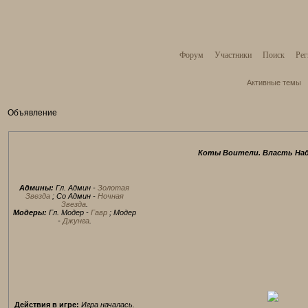
Форум
Участники
Поиск
Рег
Активные темы
Объявление
Коты Воители. Власть Над
Админы:
Гл. Админ -
Золотая
Звезда
; Со Админ -
Ночная
Звезда
.
Модеры:
Гл. Модер -
Гавр
; Модер
-
Джунга
.
Действия в игре:
Игра началась.