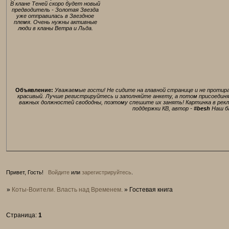
В клане Теней скоро будет новый
предводитель - Золотая Звезда
уже отправилась в Звездное
племя. Очень нужны активные
люди в кланы Ветра и Льда.
Объявление:
Уважаемые гости! Не сидите на главной странице и не протира
красивый. Лучше регистрируйтесь и заполняйте анкету, а потом присоединяйт
важных должностей свободны, поэтому спешите их занять! Картинка в рек
поддержки КВ, автор -
#besh
Наш б
Привет, Гость!
Войдите
или
зарегистрируйтесь
.
»
Коты-Воители. Власть над Временем.
»
Гостевая книга
Страница:
1