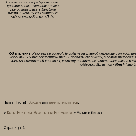
В клане Теней скоро будет новый
предводитель - Золотая Звезда
уже отправилась в Звездное
племя. Очень нужны активные
люди в кланы Ветра и Льда.
Объявление:
Уважаемые гости! Не сидите на главной странице и не протира
красивый. Лучше регистрируйтесь и заполняйте анкету, а потом присоединяйт
важных должностей свободны, поэтому спешите их занять! Картинка в рек
поддержки КВ, автор -
#besh
Наш б
Привет, Гость!
Войдите
или
зарегистрируйтесь
.
»
Коты-Воители. Власть над Временем.
»
Акции и биржа
Страница:
1