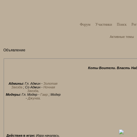
Форум
Участники
Поиск
Рег
Активные темы
Объявление
Коты Воители. Власть Над
Админы:
Гл. Админ -
Золотая
Звезда
; Со Админ -
Ночная
Звезда
.
Модеры:
Гл. Модер -
Гавр
; Модер
-
Джунга
.
Действия в игре:
Игра началась.